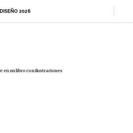
 DISEÑO 2026
 en un libro con ilustraciones