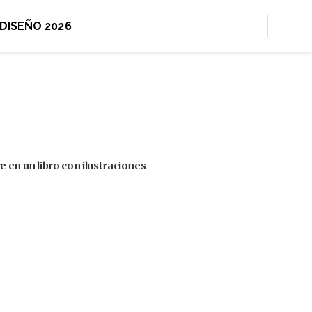
 DISEÑO 2026
 en un libro con ilustraciones