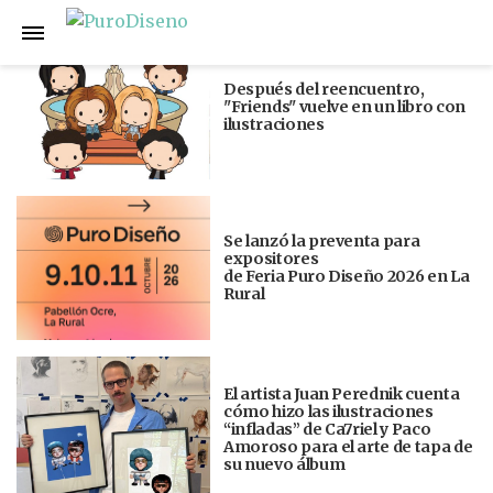
Anterior
Siguiente
Después del reencuentro,
"Friends" vuelve en un libro con
ilustraciones
Se lanzó la preventa para
expositores
de Feria Puro Diseño 2026 en La
Rural
El artista Juan Perednik cuenta
cómo hizo las ilustraciones
“infladas” de Ca7riel y Paco
Amoroso para el arte de tapa de
su nuevo álbum