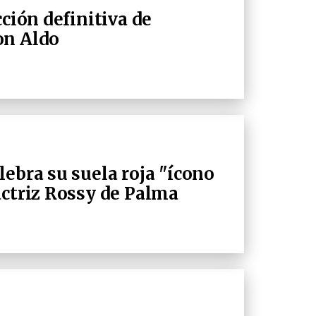
cción definitiva de
on Aldo
ebra su suela roja "ícono
actriz Rossy de Palma