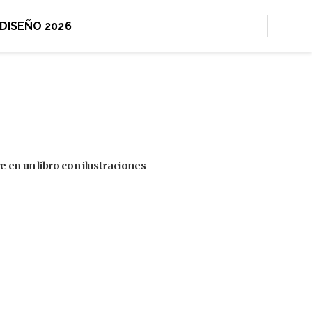
 DISEÑO 2026
 en un libro con ilustraciones