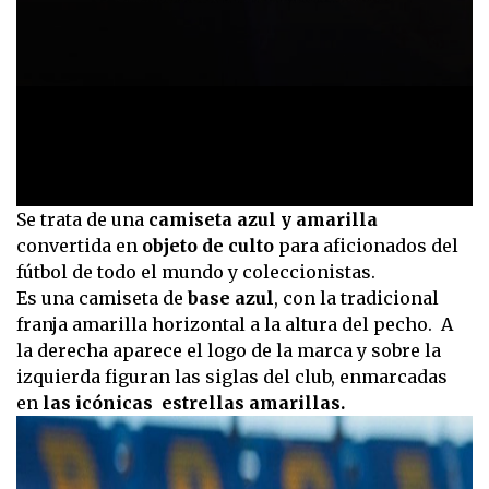
0
Se trata de una
camiseta azul y amarilla
seconds
convertida en
objeto de culto
para aficionados del
of
1
fútbol de todo el mundo y coleccionistas.
minute,
Es una camiseta de
base azul
, con la tradicional
0
franja amarilla horizontal a la altura del pecho. A
la derecha aparece el logo de la marca y sobre la
izquierda figuran las siglas del club, enmarcadas
en
las icónicas estrellas amarillas.