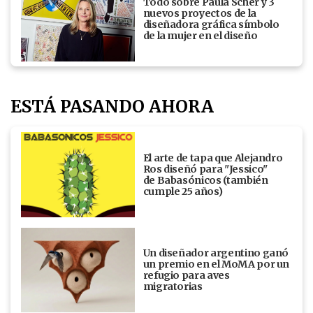
Todo sobre Paula Scher y 3
nuevos proyectos de la
diseñadora gráfica símbolo
de la mujer en el diseño
ESTÁ PASANDO AHORA
El arte de tapa que Alejandro
Ros diseñó para "Jessico"
de Babasónicos (también
cumple 25 años)
Un diseñador argentino ganó
un premio en el MoMA por un
refugio para aves
migratorias