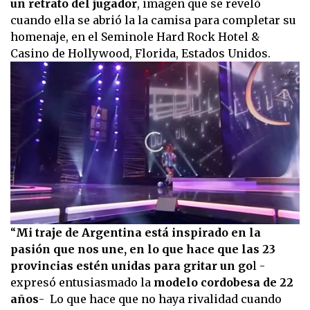
un retrato del jugador
, imagen que se reveló
cuando ella se abrió la la camisa para completar su
homenaje, en el Seminole Hard Rock Hotel &
Casino de Hollywood, Florida, Estados Unidos.
0
“
Mi traje de Argentina está inspirado en la
seconds
pasión que nos une, en lo que hace que las 23
of
0
provincias estén unidas para gritar un go
l -
seconds
expresó entusiasmado la
modelo cordobesa de 22
años
- Lo que hace que no haya rivalidad cuando