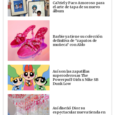
Ca7riel y Paco Amoroso para
el arte de tapa de su nuevo
álbum
Barbie ya tiene su colección
definitiva de “zapatos de
muñeca” con Aldo
Así son las zapatillas
superoderosas The
Powerpuff Girls x Nike SB
Dunk Low
Así diseñó Dior su
espectacular nueva tienda en