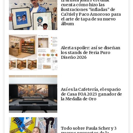
El artista Juan Perednik
cuenta cómo hizo las
ilustraciones “infladas” de
Ca7riel y Paco Amoroso para
el arte de tapa de su nuevo
álbum
Alerta spoiler: así se diseñan
los stands de Feria Puro
Diseño 2026
Así es la Cafetería, el espacio
de Casa FOA 2023 ganador de
la Medalla de Oro
Todo sobre Paula Scher y 3
nuevos proyectos de la