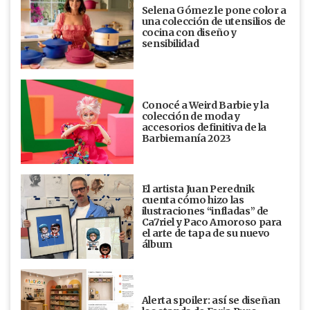
Selena Gómez le pone color a
una colección de utensilios de
cocina con diseño y
sensibilidad
Conocé a Weird Barbie y la
colección de moda y
accesorios definitiva de la
Barbiemanía 2023
El artista Juan Perednik
cuenta cómo hizo las
ilustraciones “infladas” de
Ca7riel y Paco Amoroso para
el arte de tapa de su nuevo
álbum
Alerta spoiler: así se diseñan