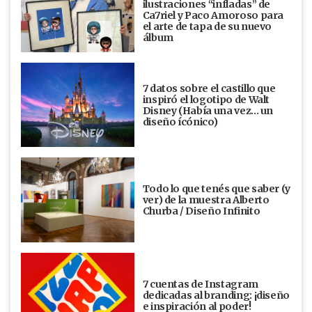
ilustraciones “infladas” de
Ca7riel y Paco Amoroso para
el arte de tapa de su nuevo
álbum
7 datos sobre el castillo que
inspiró el logotipo de Walt
Disney (Había una vez... un
diseño ícónico)
Todo lo que tenés que saber (y
ver) de la muestra Alberto
Churba / Diseño Infinito
7 cuentas de Instagram
dedicadas al branding: ¡diseño
e inspiración al poder!