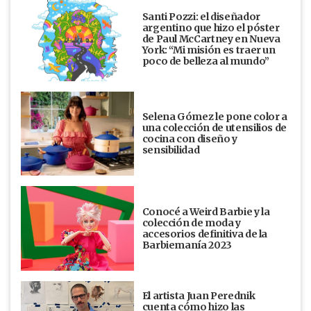
Santi Pozzi: el diseñador
argentino que hizo el póster
de Paul McCartney en Nueva
York: “Mi misión es traer un
poco de belleza al mundo”
Selena Gómez le pone color a
una colección de utensilios de
cocina con diseño y
sensibilidad
Conocé a Weird Barbie y la
colección de moda y
accesorios definitiva de la
Barbiemanía 2023
El artista Juan Perednik
cuenta cómo hizo las