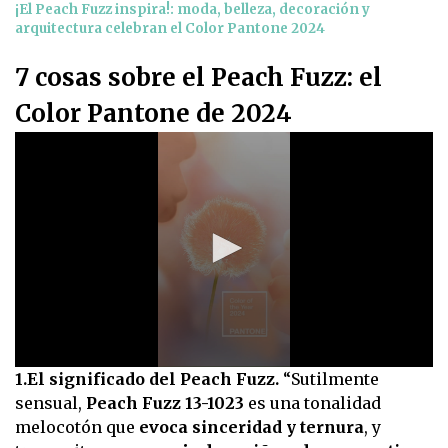
¡El Peach Fuzz inspira!: moda, belleza, decoración y
arquitectura celebran el Color Pantone 2024
7 cosas sobre el Peach Fuzz: el
Color Pantone de 2024
0
1.El significado del Peach Fuzz.
“Sutilmente
seconds
sensual,
Peach Fuzz 13-1023
es una tonalidad
of
7
melocotón que
evoca sinceridad y ternura
, y
seconds