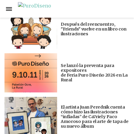
Anterior
Siguiente
Después del reencuentro,
"Friends" vuelve en un libro con
ilustraciones
Se lanzó la preventa para
expositores
de Feria Puro Diseño 2026 en La
Rural
El artista Juan Perednik cuenta
cómo hizo las ilustraciones
“infladas” de Ca7riel y Paco
Amoroso para el arte de tapa de
su nuevo álbum