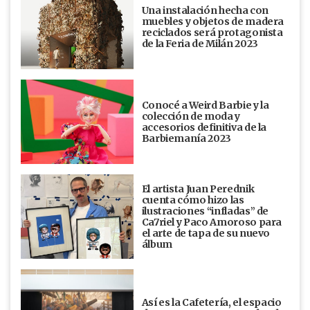
Una instalación hecha con
muebles y objetos de madera
reciclados será protagonista
de la Feria de Milán 2023
Conocé a Weird Barbie y la
colección de moda y
accesorios definitiva de la
Barbiemanía 2023
El artista Juan Perednik
cuenta cómo hizo las
ilustraciones “infladas” de
Ca7riel y Paco Amoroso para
el arte de tapa de su nuevo
álbum
Así es la Cafetería, el espacio