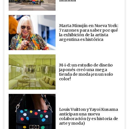
Marta Minujín en Nueva York:
7 razones para saber por qué
la exhibición de la artista
argentina es histórica
M-i-d: un estudio de diseño
japonés creó una mega
tienda de moda ¡en un solo
color!
Louis Vuitton y Yayoi Kusama
anticipan una nueva
colaboración (y es historia de
arte y moda)