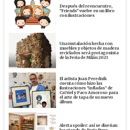
Después del reencuentro,
"Friends" vuelve en un libro
con ilustraciones
Una instalación hecha con
muebles y objetos de madera
reciclados será protagonista
de la Feria de Milán 2023
El artista Juan Perednik
cuenta cómo hizo las
ilustraciones “infladas” de
Ca7riel y Paco Amoroso para
el arte de tapa de su nuevo
álbum
Alerta spoiler: así se diseñan
los stands de Feria Puro