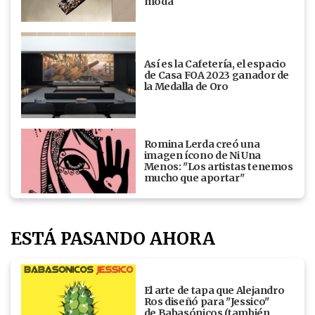
moda
Así es la Cafetería, el espacio
de Casa FOA 2023 ganador de
la Medalla de Oro
Romina Lerda creó una
imagen ícono de Ni Una
Menos: "Los artistas tenemos
mucho que aportar"
ESTÁ PASANDO AHORA
El arte de tapa que Alejandro
Ros diseñó para "Jessico"
de Babasónicos (también