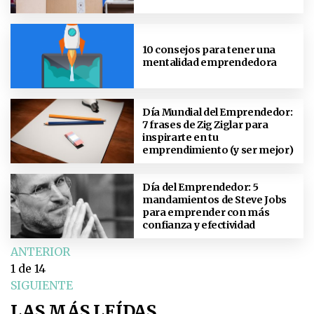
10 consejos para tener una
mentalidad emprendedora
Día Mundial del Emprendedor:
7 frases de Zig Ziglar para
inspirarte en tu
emprendimiento (y ser mejor)
Día del Emprendedor: 5
mandamientos de Steve Jobs
para emprender con más
confianza y efectividad
ANTERIOR
1
de 14
SIGUIENTE
LAS MÁS LEÍDAS