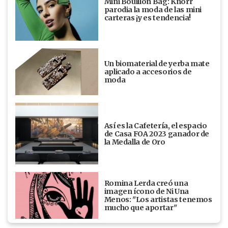
Mini Bouillon Bag: Knorr
parodia la moda de las mini
carteras ¡y es tendencia!
Un biomaterial de yerba mate
aplicado a accesorios de
moda
Así es la Cafetería, el espacio
de Casa FOA 2023 ganador de
la Medalla de Oro
Romina Lerda creó una
imagen ícono de Ni Una
Menos: "Los artistas tenemos
mucho que aportar"