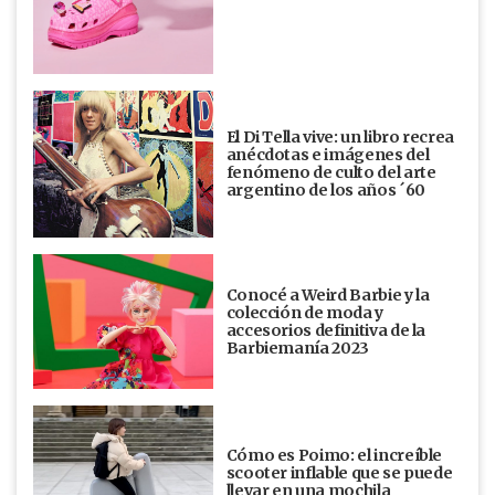
El Di Tella vive: un libro recrea
anécdotas e imágenes del
fenómeno de culto del arte
argentino de los años ´60
Conocé a Weird Barbie y la
colección de moda y
accesorios definitiva de la
Barbiemanía 2023
Cómo es Poimo: el increíble
scooter inflable que se puede
llevar en una mochila