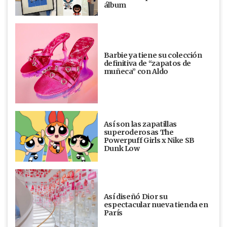
álbum
Barbie ya tiene su colección
definitiva de “zapatos de
muñeca” con Aldo
Así son las zapatillas
superoderosas The
Powerpuff Girls x Nike SB
Dunk Low
Así diseñó Dior su
espectacular nueva tienda en
París