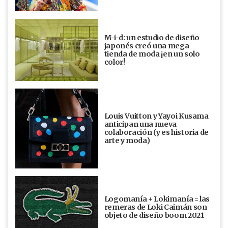
M-i-d: un estudio de diseño
japonés creó una mega
tienda de moda ¡en un solo
color!
Louis Vuitton y Yayoi Kusama
anticipan una nueva
colaboración (y es historia de
arte y moda)
Logomanía + Lokimanía = las
remeras de Loki Caimán son
objeto de diseño boom 2021