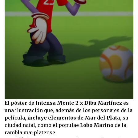
0
El póster de
Intensa Mente 2 x Dibu Martínez
es
seconds
una ilustración que, además de los personajes de la
of
21
película,
i
ncluye elementos de Mar del Plata
, su
seconds
ciudad natal, como el populae
Lobo Marino
de la
rambla marplatense.