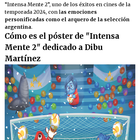
seconds
“Intensa Mente 2”, uno de los éxitos en cines de la
of
1
temporada 2024, con l
as emociones
minute,
personificadas como el arquero de la selección
0
argentina
.
Cómo es el póster de "Intensa
Mente 2" dedicado a Dibu
Martínez