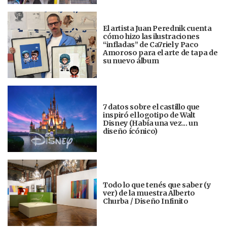
El artista Juan Perednik cuenta
cómo hizo las ilustraciones
“infladas” de Ca7riel y Paco
Amoroso para el arte de tapa de
su nuevo álbum
7 datos sobre el castillo que
inspiró el logotipo de Walt
Disney (Había una vez... un
diseño ícónico)
Todo lo que tenés que saber (y
ver) de la muestra Alberto
Churba / Diseño Infinito