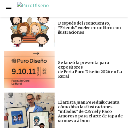
Anterior
Siguiente
Después del reencuentro,
"Friends" vuelve en un libro con
ilustraciones
Se lanzó la preventa para
expositores
de Feria Puro Diseño 2026 en La
Rural
El artista Juan Perednik cuenta
cómo hizo las ilustraciones
“infladas” de Ca7riel y Paco
Amoroso para el arte de tapa de
su nuevo álbum