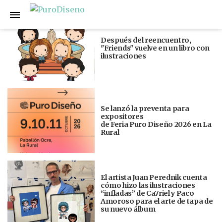
Anterior
Siguiente
Después del reencuentro,
"Friends" vuelve en un libro con
ilustraciones
Se lanzó la preventa para
expositores
de Feria Puro Diseño 2026 en La
Rural
El artista Juan Perednik cuenta
cómo hizo las ilustraciones
“infladas” de Ca7riel y Paco
Amoroso para el arte de tapa de
su nuevo álbum