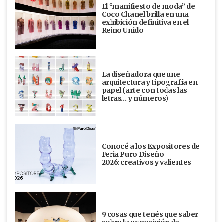
El “manifiesto de moda” de
Coco Chanel brilla en una
exhibición definitiva en el
Reino Unido
La diseñadora que une
arquitectura y tipografía en
papel (arte con todas las
letras… y números)
Conocé a los Expositores de
Feria Puro Diseño
2026: creativos y valientes
9 cosas que tenés que saber
sobre la exposición de