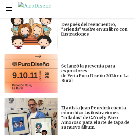
Anterior
Siguiente
Después del reencuentro,
"Friends" vuelve en un libro con
ilustraciones
Se lanzó la preventa para
expositores
de Feria Puro Diseño 2026 en La
Rural
El artista Juan Perednik cuenta
cómo hizo las ilustraciones
“infladas” de Ca7riel y Paco
Amoroso para el arte de tapa de
su nuevo álbum