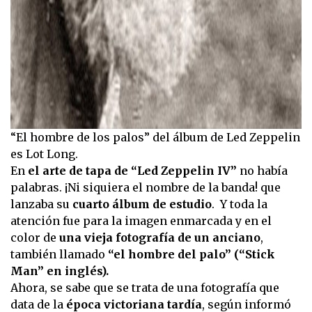
“El hombre de los palos” del álbum de Led Zeppelin
es Lot Long.
En
el arte de tapa de “Led Zeppelin IV”
no había
palabras. ¡Ni siquiera el nombre de la banda! que
lanzaba su
cuarto álbum de estudio
. Y toda la
atención fue para la imagen enmarcada y en el
color de
una vieja fotografía de un anciano
,
también llamado
“el hombre del palo” (“Stick
Man” en inglés).
Ahora, se sabe que se trata de una fotografía que
data de la
época victoriana tardía
, según informó