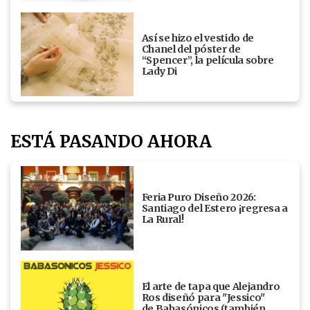
Así se hizo el vestido de
Chanel del póster de
“Spencer”, la película sobre
Lady Di
ESTÁ PASANDO AHORA
Feria Puro Diseño 2026:
Santiago del Estero ¡regresa a
La Rural!
El arte de tapa que Alejandro
Ros diseñó para "Jessico"
de Babasónicos (también