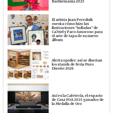
Barbiemanía 2023
El artista Juan Perednik
cuenta cómo hizo las
ilustraciones “infladas” de
Ca7riel y Paco Amoroso para
el arte de tapa de su nuevo
álbum
Alerta spoiler: así se diseñan
los stands de Feria Puro
Diseño 2026
Así es la Cafetería, el espacio
de Casa FOA 2023 ganador de
la Medalla de Oro