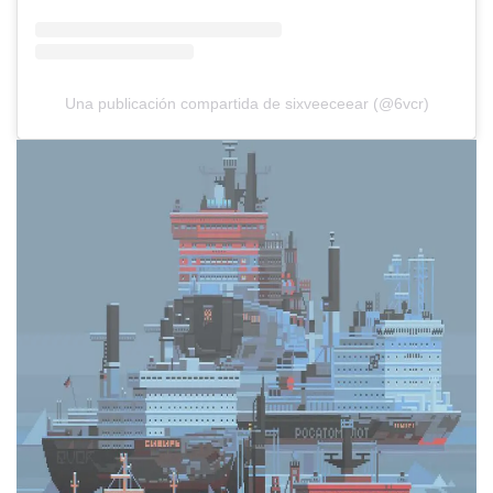
Una publicación compartida de sixveeceear (@6vcr)