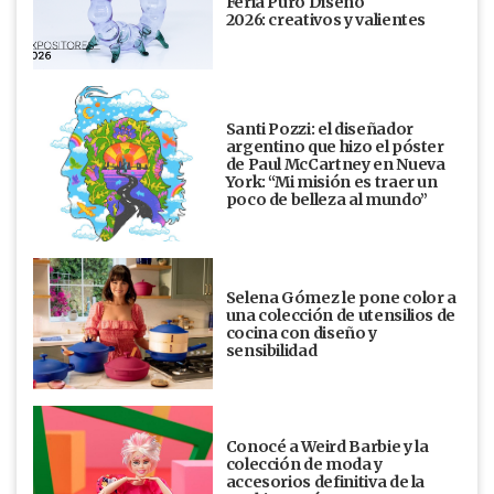
Feria Puro Diseño
2026: creativos y valientes
Santi Pozzi: el diseñador
argentino que hizo el póster
de Paul McCartney en Nueva
York: “Mi misión es traer un
poco de belleza al mundo”
Selena Gómez le pone color a
una colección de utensilios de
cocina con diseño y
sensibilidad
Conocé a Weird Barbie y la
colección de moda y
accesorios definitiva de la