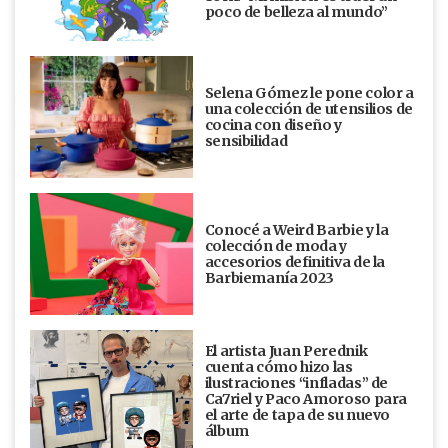
poco de belleza al mundo”
Selena Gómez le pone color a
una colección de utensilios de
cocina con diseño y
sensibilidad
Conocé a Weird Barbie y la
colección de moda y
accesorios definitiva de la
Barbiemanía 2023
El artista Juan Perednik
cuenta cómo hizo las
ilustraciones “infladas” de
Ca7riel y Paco Amoroso para
el arte de tapa de su nuevo
álbum