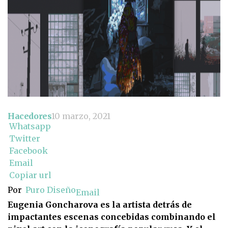
Hacedores
10 marzo, 2021
Whatsapp
Twitter
Facebook
Email
Copiar url
Por
Puro Diseño
Email
Eugenia Goncharova es la artista detrás de
impactantes escenas concebidas combinando el