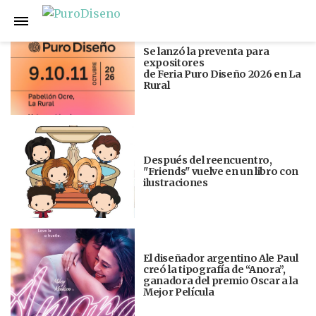
Anterior
Siguiente
Se lanzó la preventa para
expositores
de Feria Puro Diseño 2026 en La
Rural
Después del reencuentro,
"Friends" vuelve en un libro con
ilustraciones
El diseñador argentino Ale Paul
creó la tipografía de “Anora”,
ganadora del premio Oscar a la
Mejor Película