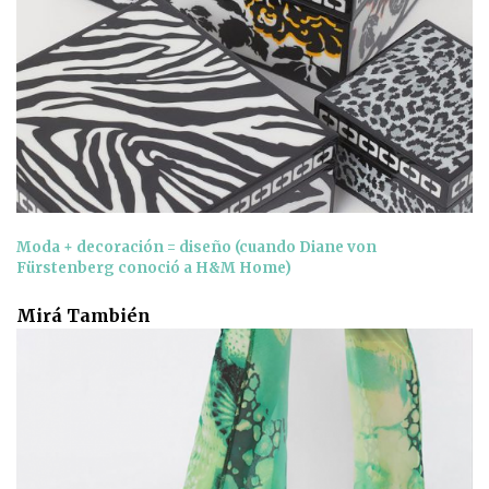
Moda + decoración = diseño (cuando Diane von
Fürstenberg conoció a H&M Home)
Mirá También