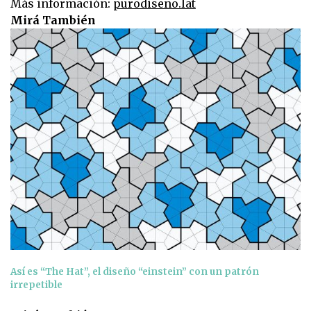
Más información:
purodiseno.lat
Mirá También
Así es “The Hat”, el diseño “einstein” con un patrón
irrepetible