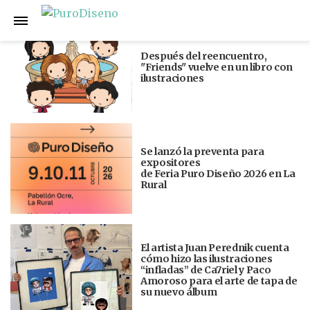
Anterior
Siguiente
Después del reencuentro,
"Friends" vuelve en un libro con
ilustraciones
Se lanzó la preventa para
expositores
de Feria Puro Diseño 2026 en La
Rural
El artista Juan Perednik cuenta
cómo hizo las ilustraciones
“infladas” de Ca7riel y Paco
Amoroso para el arte de tapa de
su nuevo álbum