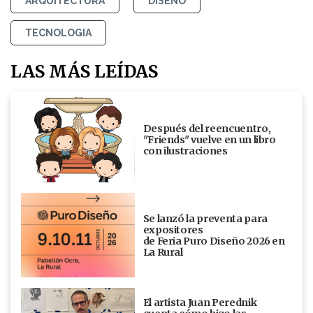
ARQUITECTURA
DISEÑO
TECNOLOGIA
LAS MÁS LEÍDAS
Después del reencuentro,
"Friends" vuelve en un libro
con ilustraciones
Se lanzó la preventa para
expositores
de Feria Puro Diseño 2026 en
La Rural
El artista Juan Perednik