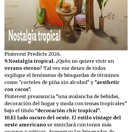
Pinterest Predicts 2024.
9.Nostalgia tropical.
¿Quén no quiere vivir un
verano eterno
? Tal vez ese deseo de todos
explique el fenómeno de búsquedas de términos
como "cocteles de piña sin alcohol" y
"aesthetic
con cocos".
Pinterest preanuncia “una avalancha de bebidas,
decoración del hogar y moda con temas tropicales”
bajo el título
“decoración chic tropical”.
10.El lado oscuro del oeste.
El
estilo vintage del
oeste americano
se mezclará con tonos más
oscuros y góticos. Aumentan las búsquedas de