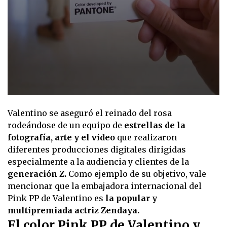
0
seconds
Valentino se aseguró el reinado del rosa
of
14
rodeándose de un equipo de
estrellas de la
seconds
fotografía, arte y el video
que realizaron
diferentes producciones digitales dirigidas
especialmente a la audiencia y clientes de la
generación Z.
Como ejemplo de su objetivo, vale
mencionar que la embajadora internacional del
Pink PP de Valentino es
la popular y
multipremiada actriz Zendaya.
El color Pink PP de Valentino y