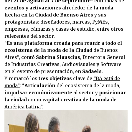
del 21 de agosto al 7 de septiembre
- colmadas de
eventos y activaciones
alrededor de
la moda
hecha en la Ciudad de Buenso Aires
y sus
protagonistas: diseñadores, marcas, PyMEs,
empresas, cámaras y casas de estudio, entre otros
referentes del sector.
“Es
una plataforma creada para reunir a todo el
ecosistema de la moda de la Ciudad
de Buenos
Aires”, contó
Sabrina Slauscius
, Directora General
de Industrias Creativas, Audiovisuales y Software,
en el evento de presentación, en
Sadaels
.
Y remarcó los
tres objetivos
clave de
“BA está de
moda”
: “
Articulación
del ecosistema de la moda,
impulsar económicamente
al sector y
posicionar
la ciudad
como
capital creativa de la moda
de
América Latina”.