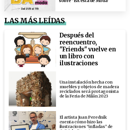
sobre "BA está de Moda"
LAS MÁS LEÍDAS
Después del
reencuentro,
"Friends" vuelve en
un libro con
ilustraciones
Una instalación hecha con
muebles y objetos de madera
reciclados será protagonista
de la Feria de Milán 2023
El artista Juan Perednik
cuenta cómo hizo las
ilustraciones “infladas” de