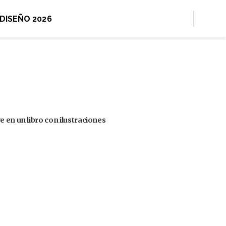
 DISEÑO 2026
 en un libro con ilustraciones