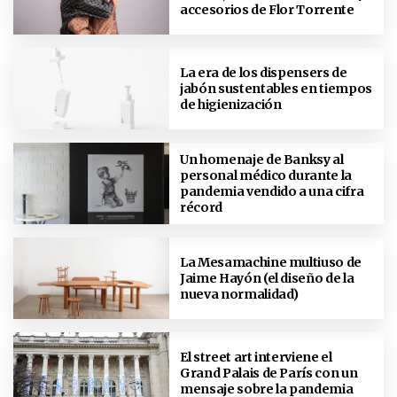
accesorios de Flor Torrente
La era de los dispensers de
jabón sustentables en tiempos
de higienización
Un homenaje de Banksy al
personal médico durante la
pandemia vendido a una cifra
récord
La Mesamachine multiuso de
Jaime Hayón (el diseño de la
nueva normalidad)
El street art interviene el
Grand Palais de París con un
mensaje sobre la pandemia