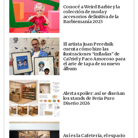
Conocé a Weird Barbie y la
colección de moda y
accesorios definitiva de la
Barbiemanía 2023
El artista Juan Perednik
cuenta cómo hizo las
ilustraciones “infladas” de
Ca7riel y Paco Amoroso para
el arte de tapa de su nuevo
álbum
Alerta spoiler: así se diseñan
los stands de Feria Puro
Diseño 2026
Así es la Cafetería, el espacio