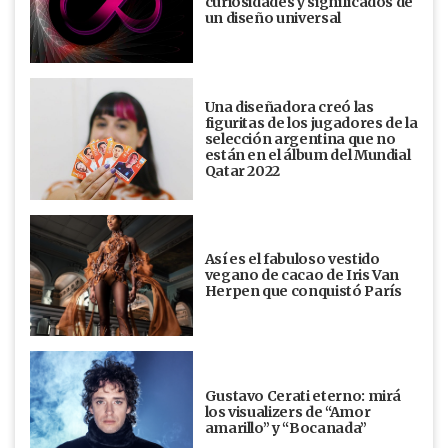
curiosidades y significados de
un diseño universal
Una diseñadora creó las
figuritas de los jugadores de la
selección argentina que no
están en el álbum del Mundial
Qatar 2022
Así es el fabuloso vestido
vegano de cacao de Iris Van
Herpen que conquistó París
Gustavo Cerati eterno: mirá
los visualizers de “Amor
amarillo” y “Bocanada”