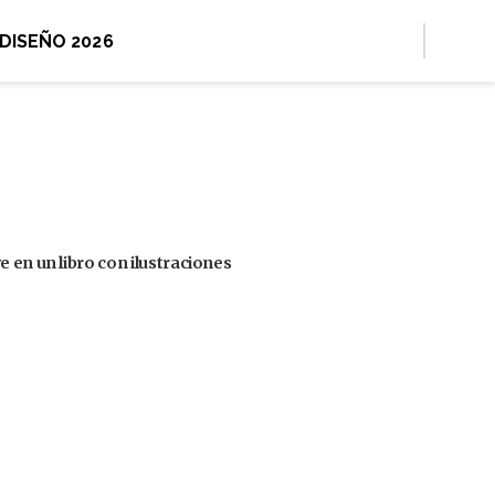
 DISEÑO 2026
 en un libro con ilustraciones