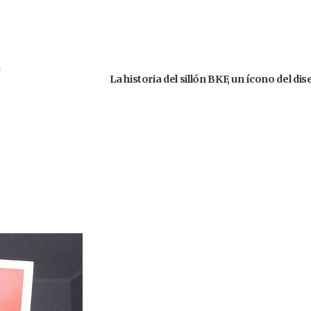
La historia del sillón BKF, un ícono del d