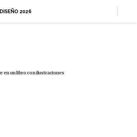
 DISEÑO 2026
 en un libro con ilustraciones