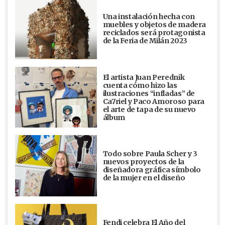
Una instalación hecha con
muebles y objetos de madera
reciclados será protagonista
de la Feria de Milán 2023
El artista Juan Perednik
cuenta cómo hizo las
ilustraciones “infladas” de
Ca7riel y Paco Amoroso para
el arte de tapa de su nuevo
álbum
Todo sobre Paula Scher y 3
nuevos proyectos de la
diseñadora gráfica símbolo
de la mujer en el diseño
Fendi celebra El Año del