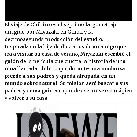
0
El viaje de Chihiro es el séptimo largometraje
seconds
dirigido por Miyazaki en Ghibli y la
of
1
decimosegunda producción del estudio.
minute,
Inspirada en la hija de diez años de un amigo que
38
seconds
iba a visitar su casa de verano, Miyazaki escribió el
guión de la película que cuenta la historia de una
niña llamada Chihiro que
durante una mudanza
pierde a sus padres y queda atrapada en un
mundo sobrenatural
. Su misión será buscar a sus
padres y conseguir escapar de ese universo mágico
y volver a su casa.