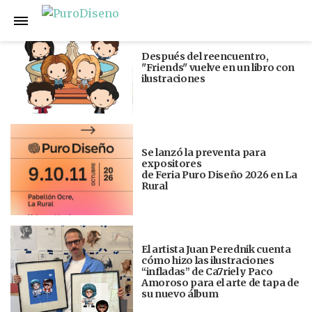
Anterior
Siguiente
Después del reencuentro,
"Friends" vuelve en un libro con
ilustraciones
Se lanzó la preventa para
expositores
de Feria Puro Diseño 2026 en La
Rural
El artista Juan Perednik cuenta
cómo hizo las ilustraciones
“infladas” de Ca7riel y Paco
Amoroso para el arte de tapa de
su nuevo álbum