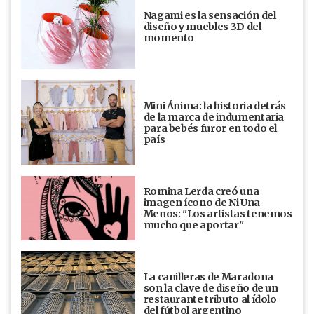
Nagami es la sensación del
diseño y muebles 3D del
momento
Mini Ánima: la historia detrás
de la marca de indumentaria
para bebés furor en todo el
país
Romina Lerda creó una
imagen ícono de Ni Una
Menos: "Los artistas tenemos
mucho que aportar"
La canilleras de Maradona
son la clave de diseño de un
restaurante tributo al ídolo
del fútbol argentino