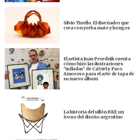
Silvio Tinello. El diseñador que
crea con yerba mate y hongos
El artista Juan Perednik cuenta
cómo hizo las ilustraciones
“infladas” de Ca7riel y Paco
Amoroso para el arte de tapa de
su nuevo álbum
La historia del sillón BKF, un
ícono del diseño argentino