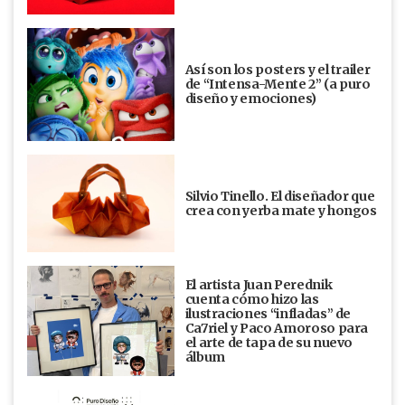
Así son los posters y el trailer
de “Intensa-Mente 2” (a puro
diseño y emociones)
Silvio Tinello. El diseñador que
crea con yerba mate y hongos
El artista Juan Perednik
cuenta cómo hizo las
ilustraciones “infladas” de
Ca7riel y Paco Amoroso para
el arte de tapa de su nuevo
álbum