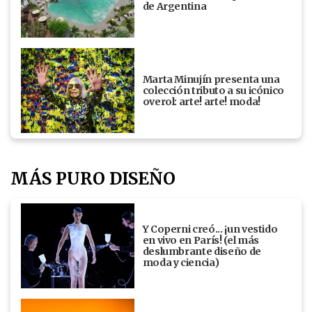
de Argentina
Marta Minujín presenta una
colección tributo a su icónico
overol: arte! arte! moda!
MÁS PURO DISEÑO
Y Coperni creó... ¡un vestido
en vivo en París! (el más
deslumbrante diseño de
moda y ciencia)