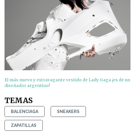
El más nuevo y extravagante vestido de Lady Gaga ¡es de un
diseñador argentino!
TEMAS
BALENCIAGA
SNEAKERS
ZAPATILLAS