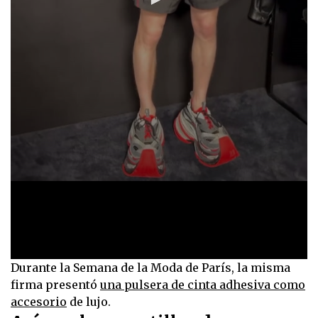
0
Durante la Semana de la Moda de París, la misma
seconds
firma presentó
una pulsera de cinta adhesiva como
of
2
accesorio
de lujo.
seconds