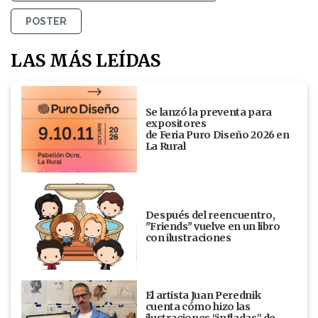
POSTER
LAS MÁS LEÍDAS
Se lanzó la preventa para
expositores
de Feria Puro Diseño 2026 en
La Rural
Después del reencuentro,
"Friends" vuelve en un libro
con ilustraciones
El artista Juan Perednik
cuenta cómo hizo las
ilustraciones “infladas” de