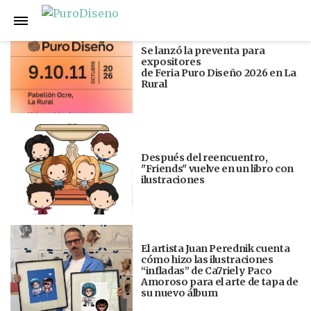
Anterior
Siguiente
Se lanzó la preventa para
expositores
de Feria Puro Diseño 2026 en La
Rural
Después del reencuentro,
"Friends" vuelve en un libro con
ilustraciones
El artista Juan Perednik cuenta
cómo hizo las ilustraciones
“infladas” de Ca7riel y Paco
Amoroso para el arte de tapa de
su nuevo álbum