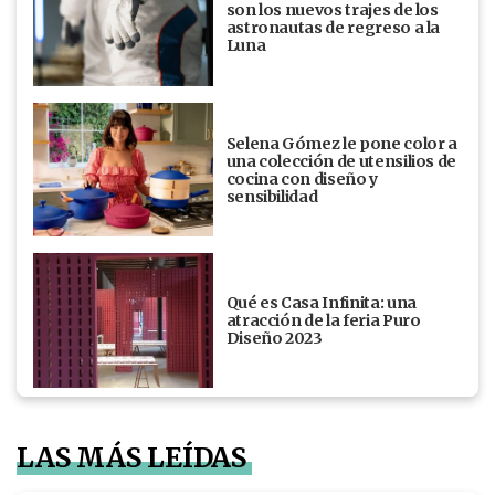
son los nuevos trajes de los
astronautas de regreso a la
Luna
Selena Gómez le pone color a
una colección de utensilios de
cocina con diseño y
sensibilidad
Qué es Casa Infinita: una
atracción de la feria Puro
Diseño 2023
LAS MÁS LEÍDAS