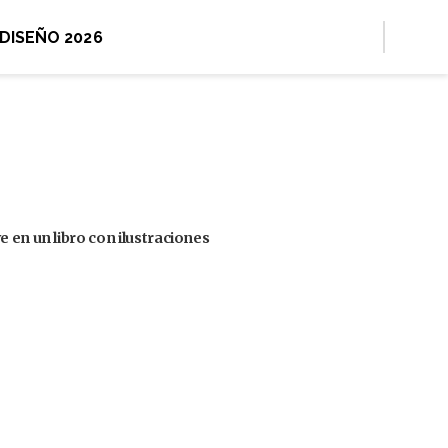
 DISEÑO 2026
 en un libro con ilustraciones