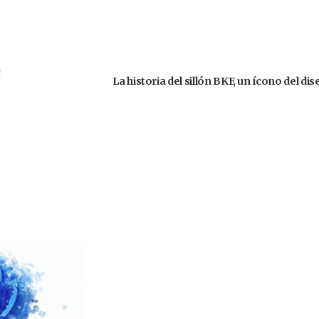
La historia del sillón BKF, un ícono del d