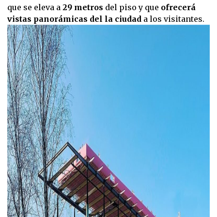
que se eleva a
29 metros
del piso y que
ofrecerá
vistas panorámicas del la ciudad
a los visitantes.