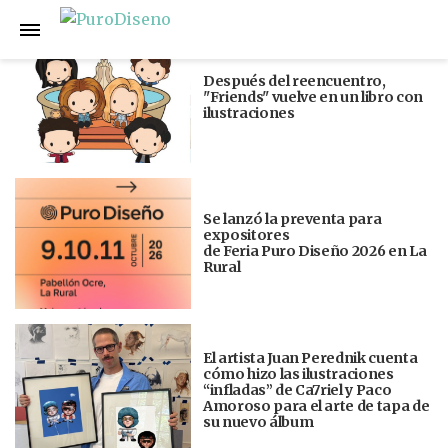
Anterior
Siguiente
Después del reencuentro,
"Friends" vuelve en un libro con
ilustraciones
Se lanzó la preventa para
expositores
de Feria Puro Diseño 2026 en La
Rural
El artista Juan Perednik cuenta
cómo hizo las ilustraciones
“infladas” de Ca7riel y Paco
Amoroso para el arte de tapa de
su nuevo álbum