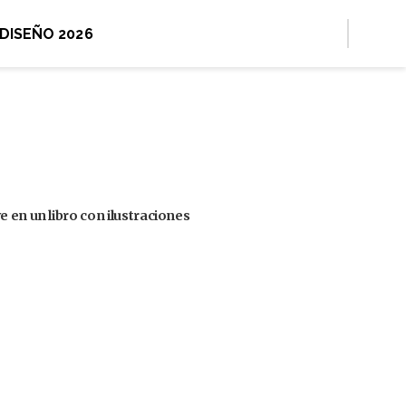
 DISEÑO 2026
 en un libro con ilustraciones