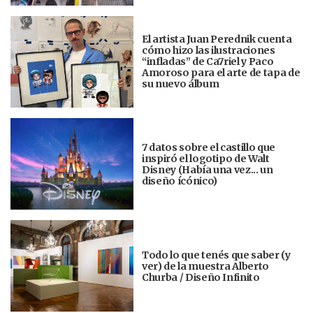
El artista Juan Perednik cuenta
cómo hizo las ilustraciones
“infladas” de Ca7riel y Paco
Amoroso para el arte de tapa de
su nuevo álbum
7 datos sobre el castillo que
inspiró el logotipo de Walt
Disney (Había una vez... un
diseño ícónico)
Todo lo que tenés que saber (y
ver) de la muestra Alberto
Churba / Diseño Infinito