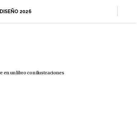
 DISEÑO 2026
 en un libro con ilustraciones