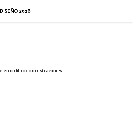
 DISEÑO 2026
 en un libro con ilustraciones