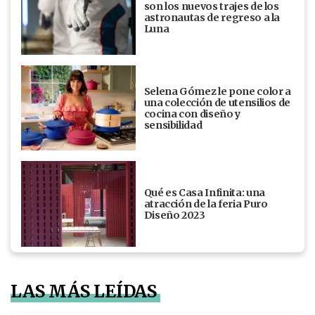
son los nuevos trajes de los
astronautas de regreso a la
Luna
Selena Gómez le pone color a
una colección de utensilios de
cocina con diseño y
sensibilidad
Qué es Casa Infinita: una
atracción de la feria Puro
Diseño 2023
LAS MÁS LEÍDAS