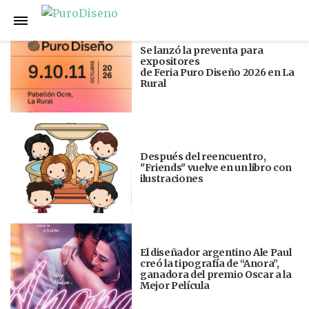
Anterior
Siguiente
Se lanzó la preventa para
expositores
de Feria Puro Diseño 2026 en La
Rural
Después del reencuentro,
"Friends" vuelve en un libro con
ilustraciones
El diseñador argentino Ale Paul
creó la tipografía de “Anora”,
ganadora del premio Oscar a la
Mejor Película