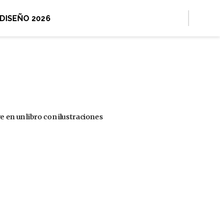
 DISEÑO 2026
 en un libro con ilustraciones